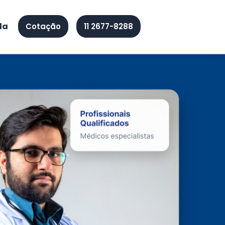
da
Cotação
11 2677-8288