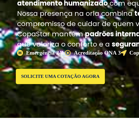
atendimento humanizado
com equi
Nossa presença na orla combina
t
compromisso de cuidar de quem vive
CopaStar mantém
padrões intern
que valoriza o conforto e a
seguran
Emergência 24h
Acreditação ONA 3
Cop
SOLICITE UMA COTAÇÃO AGORA