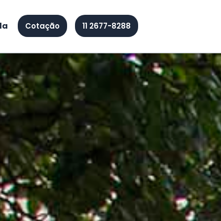
da
Cotação
11 2677-8288