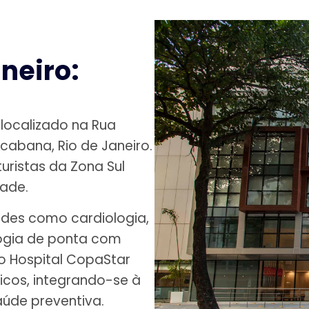
neiro:
 localizado na Rua
abana, Rio de Janeiro.
uristas da Zona Sul
dade.
ades como cardiologia,
logia de ponta com
o Hospital CopaStar
cos, integrando-se à
úde preventiva.