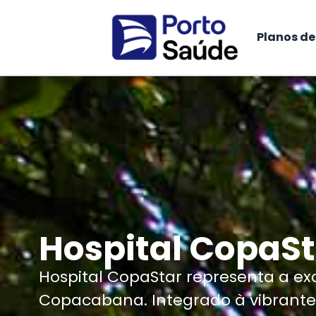
Planos d
Hospital CopaSt
Hospital CopaStar representa a e
Copacabana. Integrado à vibrant