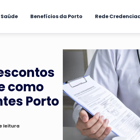
e Saúde
Benefícios da Porto
Rede Credencia
escontos
 e como
ntes Porto
e leitura