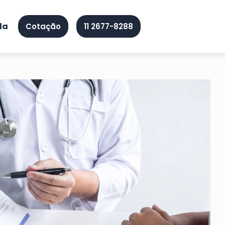
da
Cotação
11 2677-8288