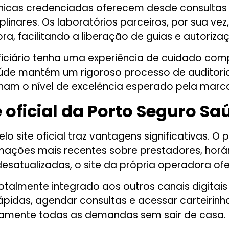
clínicas credenciadas oferecem desde consult
plinares. Os laboratórios parceiros, por sua v
, facilitando a liberação de guias e autoriza
eficiário tenha uma experiência de cuidado c
Saúde mantém um rigoroso processo de audito
am o nível de excelência esperado pela marc
te oficial da Porto Seguro Sa
o site oficial traz vantagens significativas. O
rmações mais recentes sobre prestadores, horá
 desatualizadas, o site da própria operadora of
totalmente integrado aos outros canais digitai
ápidas, agendar consultas e acessar carteirinha 
icamente todas as demandas sem sair de casa.