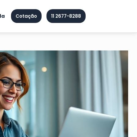
da
Cotação
11 2677-8288