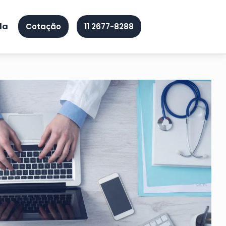
da
Cotação
11 2677-8288