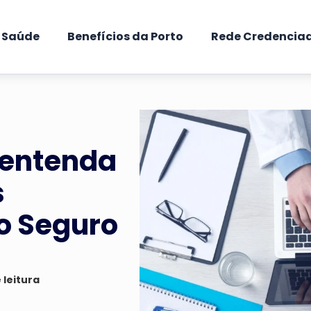
e Saúde
Benefícios da Porto
Rede Credencia
: entenda
s
to Seguro
 leitura