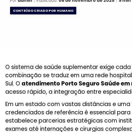
Por
admin
|
Publicado:
06 de novembro de 2025
|
9 min 
CONTEÚDO CRIADO POR HUMANO
O sistema de saúde suplementar exige cada v
combinação se traduz em uma rede hospitalar
Sul. O
atendimento Porto Seguro Saúde em r
acesso rápido, a integração entre especialid
Em um estado com vastas distâncias e uma 
credenciados de referência é essencial para
estabelece parcerias estratégicas com inst
exames até internações e cirurgias complexa