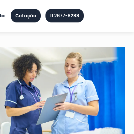
da
Cotação
11 2677-8288